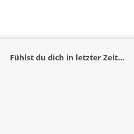
Fühlst du dich in letzter Zeit…
frustriert
, weil du Geist und Gefühl, Theorie und Praxis eine
gelebten Gegenwärtigkeit irgendwie nicht (mehr?) richtig
„zusammenkriegst“?
unzufrieden
, weil du eigentlich genau weißt, dass du nur d
heiligen Ort in dir aufsuchen müsstest, um wieder sicher i
zu stehen, aber es allzuoft nicht tust?