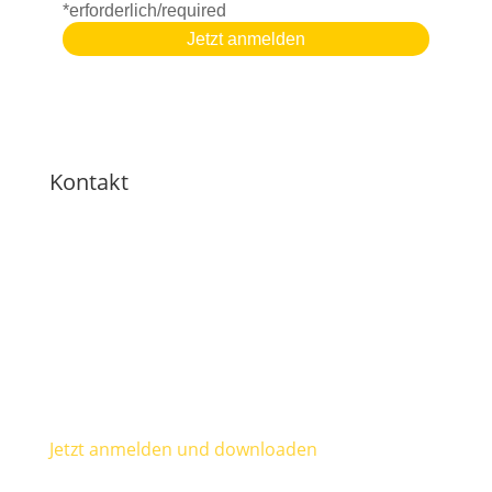
Kontakt
Mail:
info(at)wirklichsein.com
Telegram-Kanal:
https://t.me/fullofgrace_wirklichsein
Jetzt anmelden und downloaden