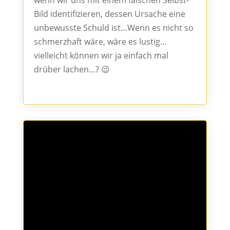
wenn wir uns mit einem falschen Selbst-
Bild identifizieren, dessen Ursache eine
unbewusste Schuld ist…Wenn es nicht so
schmerzhaft wäre, wäre es lustig…
vielleicht können wir ja einfach mal
drüber lachen…? 😉