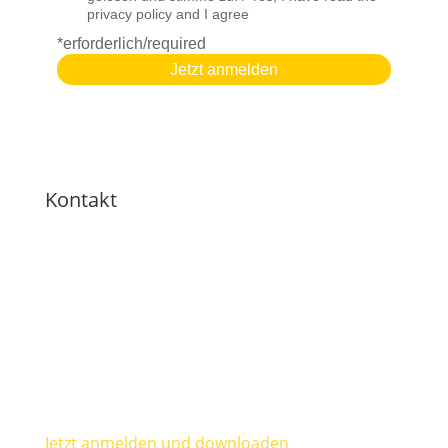
Kontakt
Mail:
info(at)wirklichsein.com
Telegram-Kanal:
https://t.me/fullofgrace_wirklichsein
Jetzt anmelden und downloaden