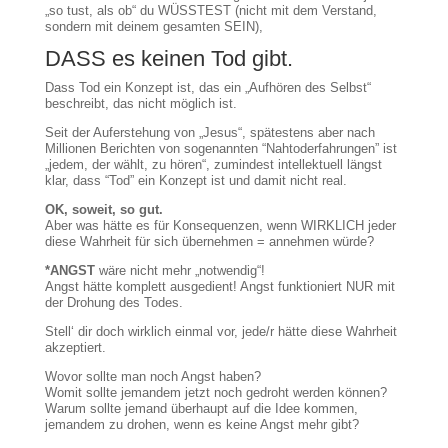
„so tust, als ob“ du WÜSSTEST (nicht mit dem Verstand,
sondern mit deinem gesamten SEIN),
DASS es keinen Tod gibt.
Dass Tod ein Konzept ist, das ein „Aufhören des Selbst“
beschreibt, das nicht möglich ist.
Seit der Auferstehung von „Jesus“, spätestens aber nach
Millionen Berichten von sogenannten “Nahtoderfahrungen” ist
„jedem, der wählt, zu hören“, zumindest intellektuell längst
klar, dass “Tod” ein Konzept ist und damit nicht real.
OK, soweit, so gut.
Aber was hätte es für Konsequenzen,
wenn WIRKLICH jeder
diese Wahrheit für sich übernehmen = annehmen würde?
*
ANGST
wäre nicht mehr „notwendig“!
Angst hätte komplett ausgedient! Angst funktioniert NUR mit
der Drohung des Todes.
Stell‘ dir doch wirklich einmal vor, jede/r hätte diese Wahrheit
akzeptiert.
Wovor sollte man noch Angst haben?
Womit sollte jemandem jetzt noch gedroht werden können?
Warum sollte jemand überhaupt auf die Idee kommen,
jemandem zu drohen, wenn es keine Angst mehr gibt?