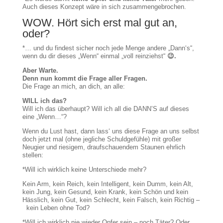
Auch dieses Konzept wäre in sich zusammengebrochen.
WOW. Hört sich erst mal gut an,
oder?
*… und du findest sicher noch jede Menge andere „Dann‘s“,
wenn du dir dieses „Wenn“ einmal „voll reinziehst“
😉.
Aber Warte.
Denn nun kommt die Frage aller Fragen.
Die Frage an mich, an dich, an alle:
WILL ich das?
Will ich das überhaupt? Will ich all die DANN’S auf dieses
eine „Wenn…“?
Wenn du Lust hast, dann lass‘ uns diese Frage an uns selbst
doch jetzt mal (ohne jegliche Schuldgefühle) mit großer
Neugier und riesigem, draufschauendem Staunen ehrlich
stellen:
*Will ich wirklich keine Unterschiede mehr?
Kein Arm, kein Reich, kein Intelligent, kein Dumm, kein Alt,
kein Jung, kein Gesund, kein Krank, kein Schön und kein
Hässlich, kein Gut, kein Schlecht, kein Falsch, kein Richtig –
kein Leben ohne Tod?
*Will ich wirklich nie wieder Opfer sein – noch Täter? Oder