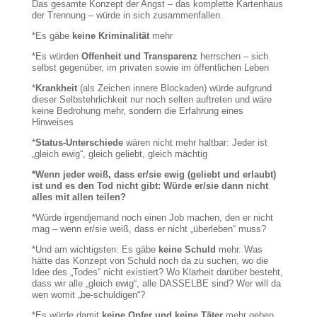
Das gesamte Konzept der Angst – das komplette Kartenhaus
der Trennung – würde in sich zusammenfallen.
*Es gäbe
keine Kriminalität
mehr
*Es würden
Offenheit und Transparenz
herrschen – sich
selbst gegenüber, im privaten sowie im öffentlichen Leben
*
Krankheit
(als Zeichen innere Blockaden) würde aufgrund
dieser Selbstehrlichkeit nur noch selten auftreten und wäre
keine Bedrohung mehr, sondern die Erfahrung eines
Hinweises
*
Status-Unterschiede
wären nicht mehr haltbar: Jeder ist
„gleich ewig“, gleich geliebt, gleich mächtig
*Wenn jeder weiß, dass er/sie ewig (geliebt und erlaubt)
ist und es den Tod nicht gibt: Würde er/sie dann nicht
alles mit allen teilen?
*Würde irgendjemand noch einen Job machen, den er nicht
mag – wenn er/sie weiß, dass er nicht „überleben“ muss?
*Und am wichtigsten: Es gäbe
keine Schuld
mehr. Was
hätte das Konzept von Schuld noch da zu suchen, wo die
Idee des „Todes“ nicht existiert? Wo Klarheit darüber besteht,
dass wir alle „gleich ewig“, alle DASSELBE sind? Wer will da
wen womit „be-schuldigen“?
*Es würde damit
keine Opfer und keine Täter
mehr geben.