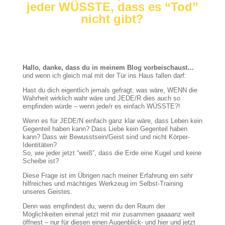
jeder WÜSSTE, dass es “Tod”
nicht gibt?
Hallo, danke, dass du in meinem Blog vorbeischaust…
und wenn ich gleich mal mit der Tür ins Haus fallen darf:
Hast du dich eigentlich jemals gefragt, was wäre, WENN die
Wahrheit wirklich wahr wäre und JEDE/R dies auch so
empfinden würde – wenn jede/r es einfach WÜSSTE?!
Wenn es für JEDE/N einfach ganz klar wäre, dass Leben kein
Gegenteil haben kann? Dass Liebe kein Gegenteil haben
kann? Dass wir Bewusstsein/Geist sind und nicht Körper-
Identitäten?
So, wie jeder jetzt “weiß”, dass die Erde eine Kugel und keine
Scheibe ist?
Diese Frage ist im Übrigen nach meiner Erfahrung ein sehr
hilfreiches und mächtiges Werkzeug im Selbst-Training
unseres Geistes.
Denn was empfindest du, wenn du den Raum der
Möglichkeiten einmal jetzt mit mir zusammen gaaaanz weit
öffnest – nur für diesen einen Augenblick- und hier und jetzt